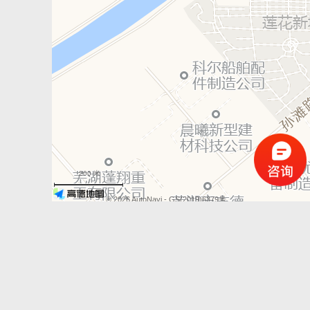
200 米
© 2026 AutoNavi
- GS(2019)6379号