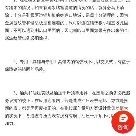
1、在张拉之前查寻预埋件孔有没有拥堵，金属波纹管里面有没
有跑浆的情况，如果有跑浆堵塞管道的情况的话，就务必马上消
除，十分是孔眼两边锚垫板的喇叭口地域，是需十分清理的，因为
金属波纹管和锚垫板是相连着的，只可以连在锚垫板小端直段孔里
面，不可以进到喇叭口里面的，因此喇叭口里面如果有多出来的金
属波纹管也务必消除掉。
2、专用工具锚与专用工具锚内的钢铰线不可以交叉式，有益于
保障钢筋锚固的品质。
3、油泵和油压表以及油压千斤顶等用具，在应用之前务必做服
务设施的校正．在应用期限内，若是造成油压表被磕坏，亦或是换
新的表，都是需再度校正的。在张拉屈伸量和方案设计量偏差挺大
的状况下，务必查寻压力表有没有有误，油压千斤顶不可以空符合
加力。