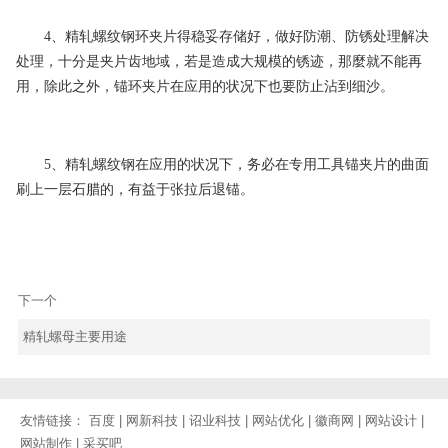
4、精轧螺纹钢环夹片得稳妥存储好，做好防潮、防锈处理解决
处理，十分是夹片齿地域，若是造成大规模的锈迹，那麼就不能再
用，除此之外，锚环夹片在应用的状况下也要防止沾到细沙。
5、精轧螺纹钢在应用的状况下，务必在专用工具锚夹片的曲面
刷上一层石腊的，有益于张拉后退锚。
下一个
精轧螺母主要用途
友情链接：
百度
|
网新科技
|
诏业科技
|
网站优化
|
徽商网
|
网站设计
|
网站制作
|
采买吧